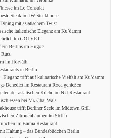
fft auf Kulinarik im Verōnika
Finesse im Le Consulat
t beste Steak im JW Steakhouse
ining mit asiatischem Twist
assische italienische Eleganz am Ku’damm
 ehrlich im GOLVET
ern Berlins im Hugo’s
m Rutz
ern im Horváth
staurants in Berlin
– Eleganz trifft auf kulinarische Vielfalt am Ku’damm
ggs Benedict im Restaurant Roca genießen
cetten der asiatischen Küche im NU Restaurant
disch essen bei Mr. Chai Wala
khouse trifft Berliner Seele im Midtown Grill
zwischen Zitronenbäumen im Sicilia
runchen im Bamia Restaurant
it Haltung – das Bundesbüdchen Berlin