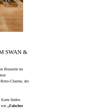
IM SWAN &
ne Brasserie im
rieur
Retro-Charme, der
r Karte finden
e wie
„Falscher