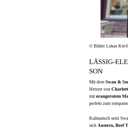
© Bilder Lukas Kirc
LÄSSIG-EL
SON
Mit dem
Swan & So
Herzen von
Charlot
mit
orangerotem Ma
perfekt zum entspann
Kulinarisch setzt Swa
sich
Austern, Beef T