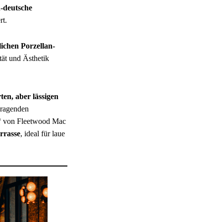
h-deutsche
rt.
ichen Porzellan-
tät und Ästhetik
ten, aber lässigen
usragenden
in“ von Fleetwood Mac
rrasse
, ideal für laue