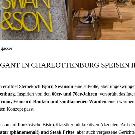
hgasser
EGANT IN CHARLOTTENBURG SPEISEN 
n
eröffnet Sternekoch
Björn Swanson
eine stilvolle, aber ungezwunge
tenburg
. Inspiriert von den
60er- und 70er-Jahren
, versprüht das Inte
rmor, Feincord-Bänken und sandfarbenen Wänden
einen warmen 
ten Konzept passt.
nson auf französische Bistro-Klassiker mit kreativen Akzenten. Auf de
atar (phänomenal!) und Steak Frites
, aber auch vergessene Gericht