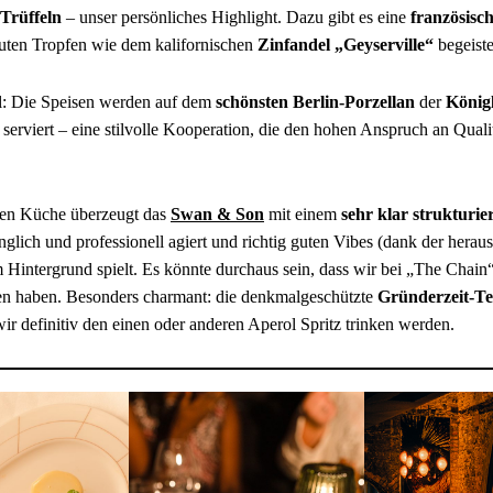
Trüffeln
– unser persönliches Highlight. Dazu gibt es eine
französisc
guten Tropfen wie dem kalifornischen
Zinfandel „Geyserville“
begeiste
l: Die Speisen werden auf dem
schönsten Berlin-Porzellan
der
Königl
serviert – eine stilvolle Kooperation, die den hohen Anspruch an Quali
gen Küche überzeugt das
Swan & Son
mit einem
sehr klar strukturier
inglich und professionell agiert und richtig guten Vibes (dank der hera
 Hintergrund spielt. Es könnte durchaus sein, dass wir bei „The Cha
en haben. Besonders charmant: die denkmalgeschützte
Gründerzeit-Te
 definitiv den einen oder anderen Aperol Spritz trinken werden.