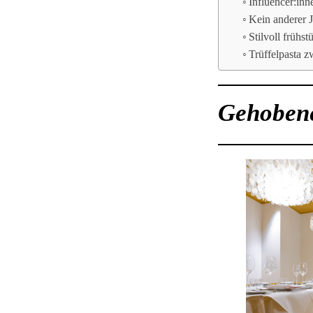
Influencer:inn
Kein anderer J
Stilvoll früh
Trüffelpasta 
Gehobene