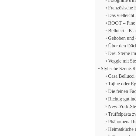
Fotografie tri
Französische 
Das vielleich
ROOT – Fine D
Bellucci – Kl
Gehoben und
Über den Däch
Drei Sterne i
Veggie mit St
Stylische Szene-Re
Casa Bellucci 
Tajine oder E
Die feinen Fa
Richtig gut in
New-York-Stea
Trüffelpasta 
Phänomenal b
Heimatküche m