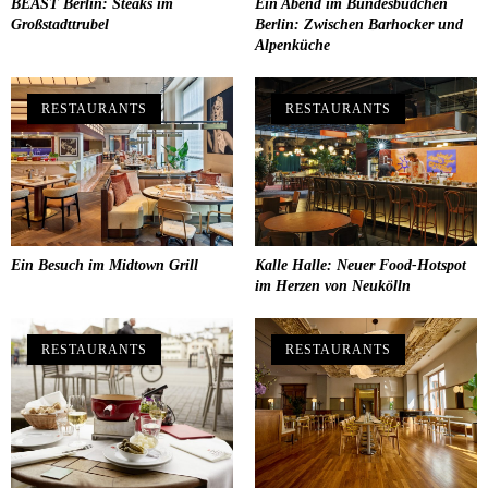
BEAST Berlin: Steaks im
Ein Abend im Bundesbüdchen
Großstadttrubel
Berlin: Zwischen Barhocker und
Alpenküche
RESTAURANTS
RESTAURANTS
Ein Besuch im Midtown Grill
Kalle Halle: Neuer Food-Hotspot
im Herzen von Neukölln
RESTAURANTS
RESTAURANTS