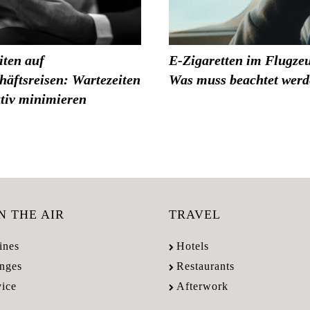
iten auf
E-Zigaretten im Flugze
häftsreisen: Wartezeiten
Was muss beachtet wer
ktiv minimieren
IN THE AIR
TRAVEL
ines
Hotels
nges
Restaurants
vice
Afterwork