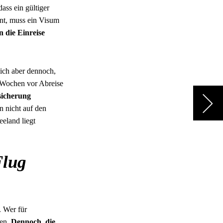
ass ein gültiger
ant, muss ein Visum
n die Einreise
sich aber dennoch,
s Wochen vor Abreise
sicherung
n nicht auf den
eland liegt
Flug
. Wer für
den.
Dennoch, die