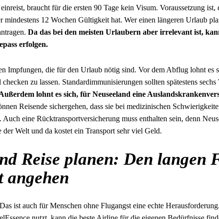
inreist, braucht für die ersten 90 Tage kein Visum. Voraussetzung ist, d
der mindestens 12 Wochen Gültigkeit hat. Wer einen längeren Urlaub pl
antragen.
Da das bei den meisten Urlaubern aber irrelevant ist, kan
epass erfolgen.
len Impfungen, die für den Urlaub nötig sind. Vor dem Abflug lohnt es 
l checken zu lassen. Standardimmunisierungen sollten spätestens sech
Außerdem lohnt es sich, für Neuseeland eine Auslandskrankenver
nnen Reisende sichergehen, dass sie bei medizinischen Schwierigkeite
n. Auch eine Rücktransportversicherung muss enthalten sein, denn Neuse
der Welt und da kostet ein Transport sehr viel Geld.
nd Reise planen: Den langen 
t angehen
 Das ist auch für Menschen ohne Flugangst eine echte Herausforderung
velEssence
nutzt, kann die beste Airline für die eigenen Bedürfnisse fin