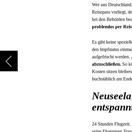
Wer aus Deutschland e
Reisepass vorliegt, 
bei den Behörden be
problemlos per Reis
Es gibt keine speziel
den Impfstatus einma
aufgefrischt werden.
abzuschließen.
So kö
Kosten sitzen bleibe
buchstäblich am Ende 
Neuseela
entspann
24 Stunden Flugzeit.
seine
Flugreisen Tra