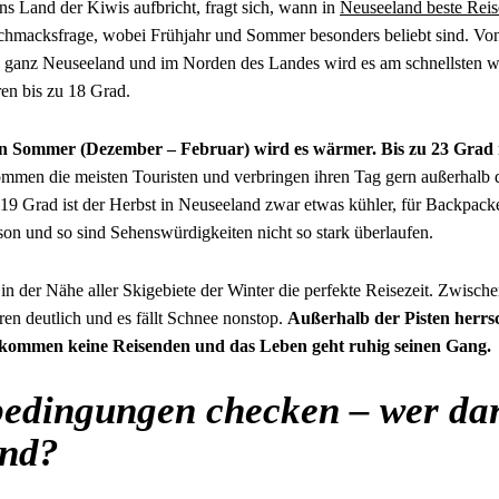
ns Land der Kiwis aufbricht, fragt sich, wann in
Neuseeland beste Reis
eschmacksfrage, wobei Frühjahr und Sommer besonders beliebt sind. Vo
n ganz Neuseeland und im Norden des Landes wird es am schnellsten 
en bis zu 18 Grad.
n Sommer (Dezember – Februar) wird es wärmer. Bis zu 23 Grad 
ommen die meisten Touristen und verbringen ihren Tag gern außerhal
19 Grad ist der Herbst in Neuseeland zwar etwas kühler, für Backpacke
son und so sind Sehenswürdigkeiten nicht so stark überlaufen.
t in der Nähe aller Skigebiete der Winter die perfekte Reisezeit. Zwisc
en deutlich und es fällt Schnee nonstop.
Außerhalb der Pisten herrsc
 kommen keine Reisenden und das Leben geht ruhig seinen Gang.
bedingungen checken – wer da
and?