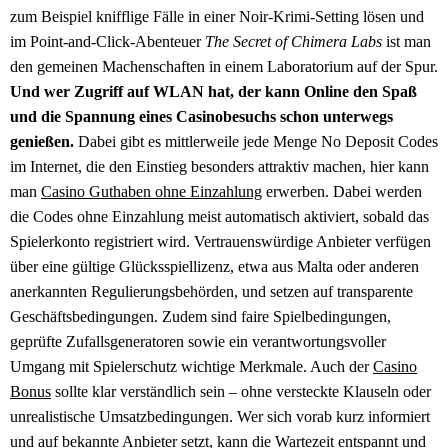
zum Beispiel knifflige Fälle in einer Noir-Krimi-Setting lösen und
im Point-and-Click-Abenteuer
The Secret of Chimera Labs
ist man
den gemeinen Machenschaften in einem Laboratorium auf der Spur.
Und wer Zugriff auf WLAN hat, der kann Online den Spaß
und die Spannung eines Casinobesuchs schon unterwegs
genießen.
Dabei gibt es mittlerweile jede Menge No Deposit Codes
im Internet, die den Einstieg besonders attraktiv machen, hier kann
man
Casino Guthaben ohne Einzahlung
erwerben. Dabei werden
die Codes ohne Einzahlung meist automatisch aktiviert, sobald das
Spielerkonto registriert wird. Vertrauenswürdige Anbieter verfügen
über eine gültige Glücksspiellizenz, etwa aus Malta oder anderen
anerkannten Regulierungsbehörden, und setzen auf transparente
Geschäftsbedingungen. Zudem sind faire Spielbedingungen,
geprüfte Zufallsgeneratoren sowie ein verantwortungsvoller
Umgang mit Spielerschutz wichtige Merkmale. Auch der
Casino
Bonus
sollte klar verständlich sein – ohne versteckte Klauseln oder
unrealistische Umsatzbedingungen. Wer sich vorab kurz informiert
und auf bekannte Anbieter setzt, kann die Wartezeit entspannt und