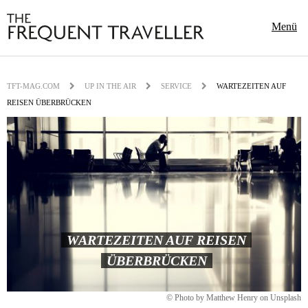
Menü
TFT-MAG.COM
UP IN THE AIR
SERVICE
WARTEZEITEN AUF
REISEN ÜBERBRÜCKEN
WARTEZEITEN AUF REISEN
ÜBERBRÜCKEN
© Photo by Matthew Henry on Unsplash