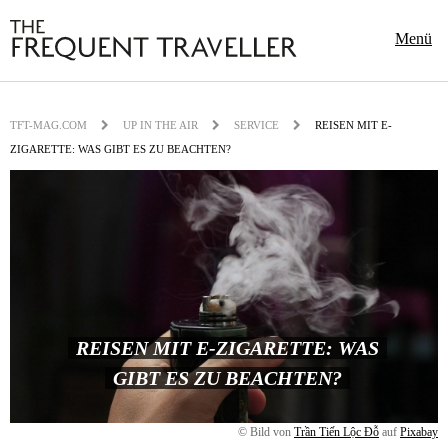
Menü
TFT-MAG.COM
UP IN THE AIR
SERVICE
REISEN MIT E-
ZIGARETTE: WAS GIBT ES ZU BEACHTEN?
REISEN MIT E-ZIGARETTE: WAS
GIBT ES ZU BEACHTEN?
© Bild von
Trần Tiến Lộc Đỗ
auf
Pixabay