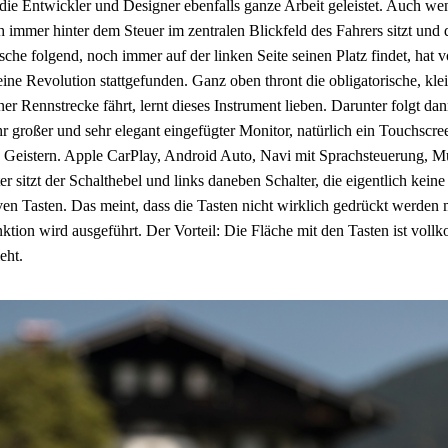
ie Entwickler und Designer ebenfalls ganze Arbeit geleistet. Auch we
immer hinter dem Steuer im zentralen Blickfeld des Fahrers sitzt und 
sche folgend, noch immer auf der linken Seite seinen Platz findet, hat v
eine Revolution stattgefunden. Ganz oben thront die obligatorische, kl
er Rennstrecke fährt, lernt dieses Instrument lieben. Darunter folgt da
r großer und sehr elegant eingefügter Monitor, natürlich ein Touchscre
 Geistern. Apple CarPlay, Android Auto, Navi mit Sprachsteuerung, M
er sitzt der Schalthebel und links daneben Schalter, die eigentlich keine
ven Tasten. Das meint, dass die Tasten nicht wirklich gedrückt werden 
ktion wird ausgeführt. Der Vorteil: Die Fläche mit den Tasten ist vol
eht.