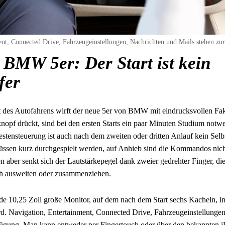
ent, Connected Drive, Fahrzeugeinstellungen, Nachrichten und Mails stehen zu
 BMW 5er: Der Start ist kein
fer
es Autofahrens wirft der neue 5er von BMW mit eindrucksvollen Fakt
opf drückt, sind bei den ersten Starts ein paar Minuten Studium notwe
tensteuerung ist auch nach dem zweiten oder dritten Anlauf kein Selbs
sen kurz durchgespielt werden, auf Anhieb sind die Kommandos nicht
 aber senkt sich der Lautstärkepegel dank zweier gedrehter Finger, die
ch ausweiten oder zusammenziehen.
nde 10,25 Zoll große Monitor, auf dem nach dem Start sechs Kacheln, in
rd. Navigation, Entertainment, Connected Drive, Fahrzeugeinstellunge
fügung. Man kann entweder per Fingertouch oder über den bekannten iD