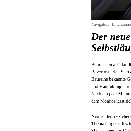
Navigation, Entertainm
Der neue
Selbstläu
Beim Thema Zukunft d
Bevor man den Startkn
Baureihe bekannte Ges
und Handübungen müs
Nach ein paar Minuten
dem Monitor lässt si
Neu ist der freistehe
Thema dargestellt wi
Mails stehen zur Ver