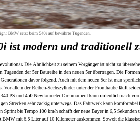
sign: BMW setzt beim 540i auf bewährte Tugenden.
 ist modern und traditionell z
 revolutionär. Die Ähnlichkeit zu seinem Vorgänger ist nicht zu übers
n Tugenden der 5er Baureihe in den neuen 5er übertragen. Die Formensp
 Generationen davor folgend. Auch mit dem neuen 5er ist man sportlic
. Vor allem der Reihen-Sechszylinder unter der Fronthaube läuft seide
340 PS und 450 Newtonmeter Drehmoment kann ordentlich nach vorn l
igen Strecken sehr zackig unterwegs. Das Fahrwerk kann komfortabel b
den Sprint bis Tempo 100 km/h schafft der neue Bayer in 6,5 Sekunden
ut BMW mit 6,5 Liter auf 10 Kilometer auskommen. Soweit die klassis