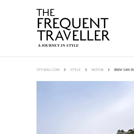
TFT-MAG.COM
STYLE
MOTOR
BMW 540I I