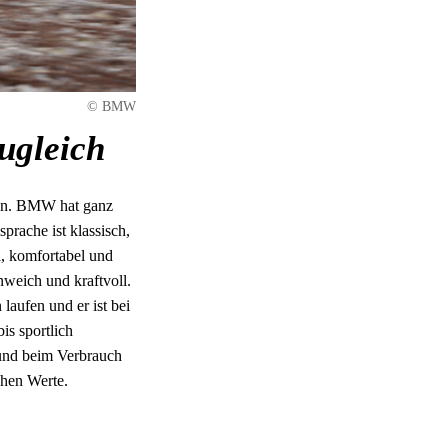
© BMW
ugleich
ehen. BMW hat ganz
rache ist klassisch,
h, komfortabel und
nweich und kraftvoll.
aufen und er ist bei
is sportlich
 und beim Verbrauch
chen Werte.