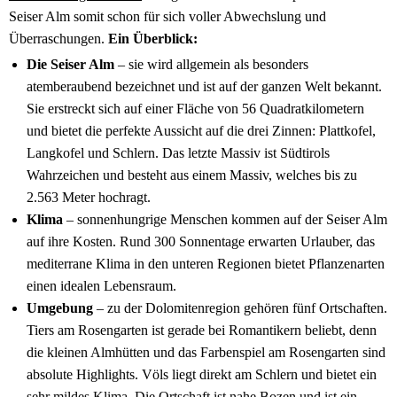
Seiser Alm somit schon für sich voller Abwechslung und
Überraschungen.
Ein Überblick:
Die Seiser Alm
– sie wird allgemein als besonders
atemberaubend bezeichnet und ist auf der ganzen Welt bekannt.
Sie erstreckt sich auf einer Fläche von 56 Quadratkilometern
und bietet die perfekte Aussicht auf die drei Zinnen: Plattkofel,
Langkofel und Schlern. Das letzte Massiv ist Südtirols
Wahrzeichen und besteht aus einem Massiv, welches bis zu
2.563 Meter hochragt.
Klima
– sonnenhungrige Menschen kommen auf der Seiser Alm
auf ihre Kosten. Rund 300 Sonnentage erwarten Urlauber, das
mediterrane Klima in den unteren Regionen bietet Pflanzenarten
einen idealen Lebensraum.
Umgebung
– zu der Dolomitenregion gehören fünf Ortschaften.
Tiers am Rosengarten ist gerade bei Romantikern beliebt, denn
die kleinen Almhütten und das Farbenspiel am Rosengarten sind
absolute Highlights. Völs liegt direkt am Schlern und bietet ein
sehr mildes Klima. Die Ortschaft ist nahe Bozen und ist ein