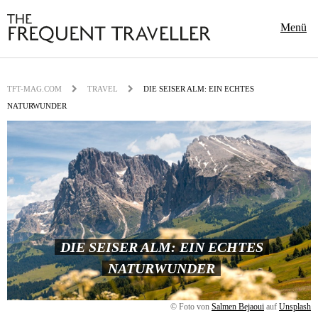
Menü
TFT-MAG.COM
TRAVEL
DIE SEISER ALM: EIN ECHTES
NATURWUNDER
DIE SEISER ALM: EIN ECHTES
NATURWUNDER
© Foto von
Salmen Bejaoui
auf
Unsplash