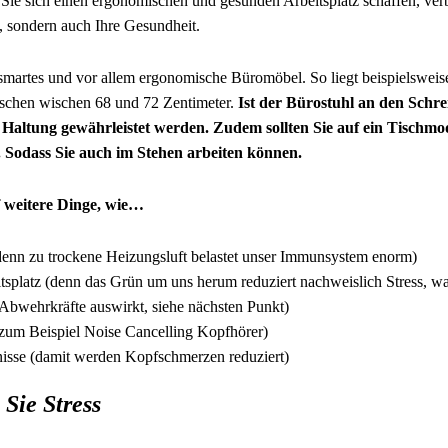
e sich einen ergonomischen und gesunden Arbeitsplatz schaffen, verbe
t, sondern auch Ihre Gesundheit.
smartes und vor allem ergonomische Büromöbel. So liegt beispielsweise
schen wischen 68 und 72 Zentimeter.
Ist der Bürostuhl an den Schre
 Haltung gewährleistet werden. Zudem sollten Sie auf ein Tischmod
t. Sodass Sie auch im Stehen arbeiten können.
f weitere Dinge, wie…
(denn zu trockene Heizungsluft belastet unser Immunsystem enorm)
tsplatz (denn das Grün um uns herum reduziert nachweislich Stress, was
 Abwehrkräfte auswirkt, siehe nächsten Punkt)
 zum Beispiel Noise Cancelling Kopfhörer)
nisse (damit werden Kopfschmerzen reduziert)
 Sie Stress