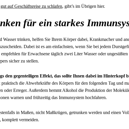
m
gut auf Geschäftsreise zu schlafen
, gibt’s im Übrigen hier.
rinken für ein starkes Immunsy
d Wasser trinken, helfen Sie Ihrem Körper dabei, Krankmacher und and
szuscheiden. Dabei ist es am einfachsten, wenn Sie bei jedem Durstgefü
e empfehlen für Erwachsene täglich zwei Liter Wasser oder ungesüßten
ers sicher zu stellen.
gs den gegenteiligen Effekt, das sollte Ihnen dabei im Hinterkopf b
t praktisch die Abwehrkräfte des Körpers für den folgenden Tag und ma
rien oder Erreger. Außerdem hemmt Alkohol die Produktion der Moleküle
ionen warnen und frühzeitig das Immunsystem hochfahren.
estenfalls in Maßen, nicht Maßkrügen, getrunken werden und einen Voll
, komplett vermeiden.