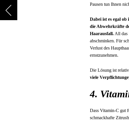
Pausen tun Ihnen nich
Dabei ist es egal ob
die Abwehrkräfte d
Haarausfall.
All das
abschminken. Für schw
Verlust des Haupthaar
ernstzunehmen.
Die Lösung ist relati
viele Verpflichtung
4. Vitami
Dass Vitamin-C gut f
schmackhafte Zitrusf