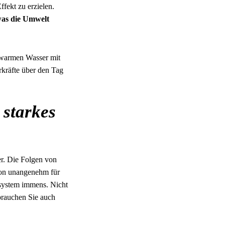
fekt zu erzielen.
 was die Umwelt
auwarmen Wasser mit
rkräfte über den Tag
 starkes
er. Die Folgen von
chon unangenehm für
nsystem immens. Nicht
brauchen Sie auch