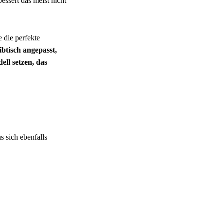
ssert das meist nicht
 die perfekte
ibtisch angepasst,
ell setzen, das
 sich ebenfalls