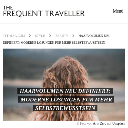
Menü
TFT-MAG.COM
STYLE
BEAUTY
HAARVOLUMEN NEU
DEFINIERT: MODERNE LÖSUNGEN FÜR MEHR SELBSTBEWUSSTSEIN
HAARVOLUMEN NEU DEFINIERT:
MODERNE LÖSUNGEN FÜR MEHR
SELBSTBEWUSSTSEIN
© Foto von
Arw Zero
auf
Unsplash