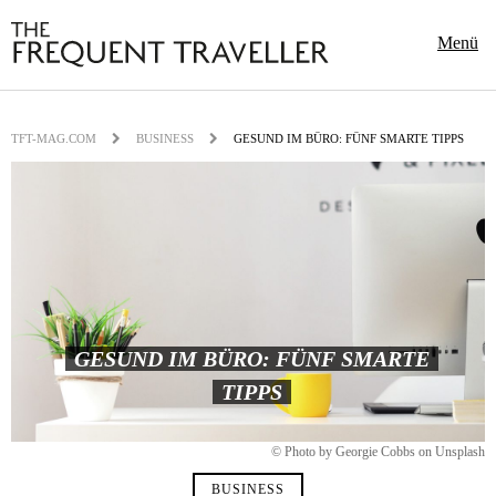
Menü
TFT-MAG.COM
BUSINESS
GESUND IM BÜRO: FÜNF SMARTE TIPPS
GESUND IM BÜRO: FÜNF SMARTE
TIPPS
© Photo by Georgie Cobbs on Unsplash
BUSINESS