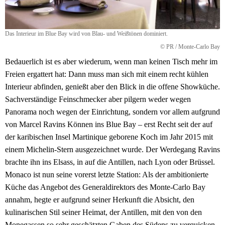
Das Interieur im Blue Bay wird von Blau- und Weißtönen dominiert.
© PR / Monte-Carlo Bay
Bedauerlich ist es aber wiederum, wenn man keinen Tisch mehr im
Freien ergattert hat: Dann muss man sich mit einem recht kühlen
Interieur abfinden, genießt aber den Blick in die offene Showküche.
Sachverständige Feinschmecker aber pilgern weder wegen
Panorama noch wegen der Einrichtung, sondern vor allem aufgrund
von Marcel Ravins Können ins Blue Bay – erst Recht seit der auf
der karibischen Insel Martinique geborene Koch im Jahr 2015 mit
einem Michelin-Stern ausgezeichnet wurde. Der Werdegang Ravins
brachte ihn ins Elsass, in auf die Antillen, nach Lyon oder Brüssel.
Monaco ist nun seine vorerst letzte Station: Als der ambitionierte
Küche das Angebot des Generaldirektors des Monte-Carlo Bay
annahm, hegte er aufgrund seiner Herkunft die Absicht, den
kulinarischen Stil seiner Heimat, der Antillen, mit den von den
Monegassen so sehr geschätzten Gaben des Südens zu verquicken.