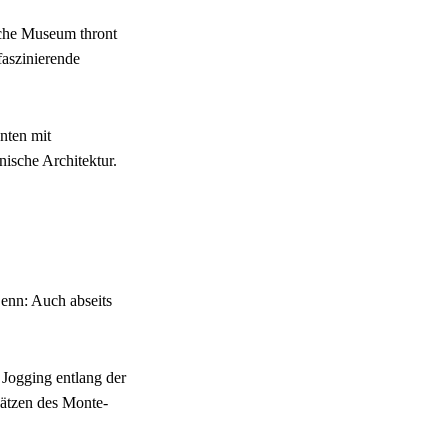
sche Museum thront
faszinierende
nten mit
ische Architektur.
nn: Auch abseits
 Jogging entlang der
ätzen des Monte-