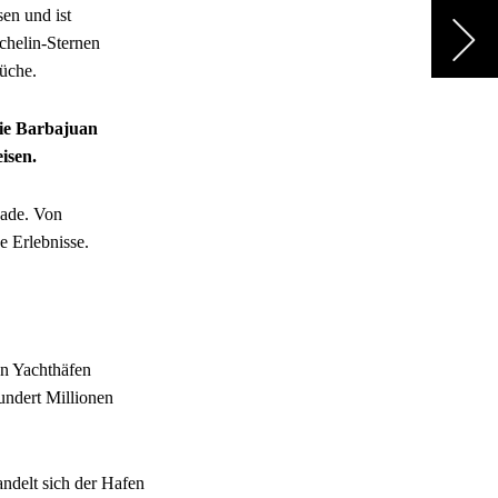
en und ist
ichelin-Sternen
küche.
wie Barbajuan
isen.
dade. Von
e Erlebnisse.
en Yachthäfen
undert Millionen
delt sich der Hafen