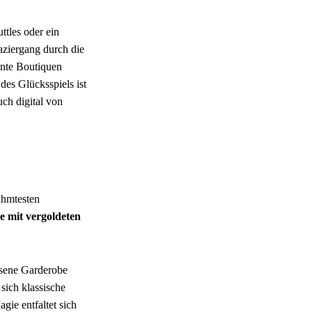
tles oder ein
aziergang durch die
ante Boutiquen
des Glücksspiels ist
uch digital von
ühmtesten
e mit vergoldeten
ssene Garderobe
sich klassische
ie entfaltet sich