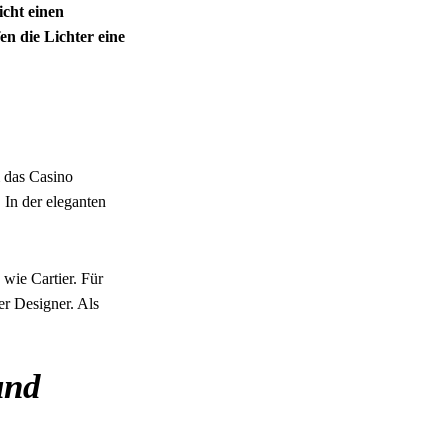
cht einen
n die Lichter eine
m das Casino
 In der eleganten
wie Cartier. Für
er Designer. Als
und