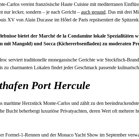
e-Carlos vereint französische Haute Cuisine mit mediterranen Einflüss
t nur lecker, sondern – je nach Gericht –
auch gesund
. Das mit drei M
uis XV von Alain Ducasse im Hôtel de Paris repräsentiert die Spitzen
lebnisse bietet der Marché de la Condamine lokale Spezialitäten 
chen mit Mangold) und Socca (Kichererbsenfladen) zu moderaten Pre
roc serviert traditionelle monegassische Gerichte wie Stockfisch-Bran
is zu charmanten Lokalen findet jeder Geschmack passende kulinarisch
thafen Port Hercule
das maritime Herzstück Monte-Carlos und zählt zu den beeindruckendst
che Bucht beherbergt luxuriöse Privatyachten, deren Wert oft mehrere h
er Formel-1-Rennen und der Monaco Yacht Show im September verwan