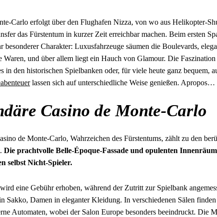
te-Carlo erfolgt über den Flughafen Nizza, von wo aus Helikopter-Shut
nsfer das Fürstentum in kurzer Zeit erreichbar machen. Beim ersten Sp
 ihr besonderer Charakter: Luxusfahrzeuge säumen die Boulevards, eleg
e Waren, und über allem liegt ein Hauch von Glamour. Die Faszination 
 es in den historischen Spielbanken oder, für viele heute ganz bequem, a
eabenteuer
lassen sich auf unterschiedliche Weise genießen. Apropos…
ndäre Casino de Monte-Carlo
asino de Monte-Carlo, Wahrzeichen des Fürstentums, zählt zu den ber
t.
Die prachtvolle Belle-Époque-Fassade und opulenten Innenräum
 selbst Nicht-Spieler.
 wird eine Gebühr erhoben, während der Zutritt zur Spielbank angeme
in Sakko, Damen in eleganter Kleidung. In verschiedenen Sälen finden 
rne Automaten, wobei der Salon Europe besonders beeindruckt. Die Mag