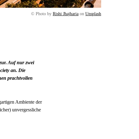
© Photo by
Rishi Jhajharia
on
Unsplash
zur. Auf nur zwei
ciety an. Die
hen prachtvollen
gartigen Ambiente der
icher) unvergessliche