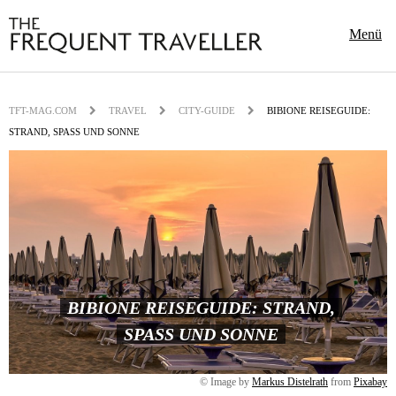
Menü
TFT-MAG.COM
TRAVEL
CITY-GUIDE
BIBIONE REISEGUIDE:
STRAND, SPASS UND SONNE
BIBIONE REISEGUIDE: STRAND,
SPASS UND SONNE
© Image by
Markus Distelrath
from
Pixabay