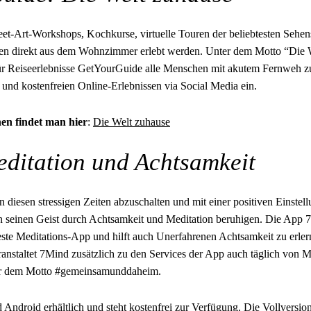
eet-Art-Workshops, Kochkurse, virtuelle Touren der beliebtesten Sehe
äten direkt aus dem Wohnzimmer erlebt werden. Unter dem Motto “Die W
ür Reiseerlebnisse GetYourGuide alle Menschen mit akutem Fernweh z
und kostenfreien Online-Erlebnissen via Social Media ein.
en findet man hier
:
Die Welt zuhause
ditation und Achtsamkeit
n diesen stressigen Zeiten abzuschalten und mit einer positiven Einstell
n seinen Geist durch Achtsamkeit und Meditation beruhigen. Die App 7
este Meditations-App und hilft auch Unerfahrenen Achtsamkeit zu erler
nstaltet 7Mind zusätzlich zu den Services der App auch täglich von Mo
er dem Motto #gemeinsamunddaheim.
 Android erhältlich und steht kostenfrei zur Verfügung. Die Vollversio