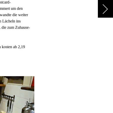
stcard-
kümmert um den
wandte die weiter
n Lächeln ins
t, die zum Zuhause-
n kosten ab 2,19