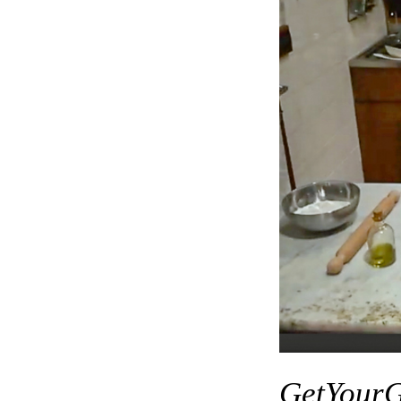
GetYourG