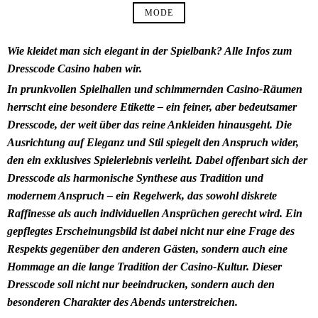
MODE
Wie kleidet man sich elegant in der Spielbank? Alle Infos zum
Dresscode Casino haben wir.
In prunkvollen Spielhallen und schimmernden Casino-Räumen
herrscht eine besondere Etikette – ein feiner, aber bedeutsamer
Dresscode, der weit über das reine Ankleiden hinausgeht. Die
Ausrichtung auf Eleganz und Stil spiegelt den Anspruch wider,
den ein exklusives Spielerlebnis verleiht. Dabei offenbart sich der
Dresscode als harmonische Synthese aus Tradition und
modernem Anspruch – ein Regelwerk, das sowohl diskrete
Raffinesse als auch individuellen Ansprüchen gerecht wird. Ein
gepflegtes Erscheinungsbild ist dabei nicht nur eine Frage des
Respekts gegenüber den anderen Gästen, sondern auch eine
Hommage an die lange Tradition der Casino-Kultur. Dieser
Dresscode soll nicht nur beeindrucken, sondern auch den
besonderen Charakter des Abends unterstreichen.