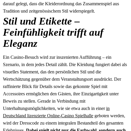
darauf gelegt, dass die Kleiderordnung das Zusammenspiel aus
Tradition und zeitgenössischem Stil widerspiegelt.
Stil und Etikette –
Feinfühligkeit trifft auf
Eleganz
Ein Casino-Besuch wird zur inszenierten Aufführung – ein
Szenario, in dem jedes Detail zählt. Die Kleidung fungiert dabei als
visuelles Statement, das den persönlichen Stil und die
Wertschätzung gegenüber dem Veranstaltungsort ausdrückt. Der
raffinierte Blick für Details sowie das gekonnte Spiel mit
Accessoires ermöglichen den Gästen, ihre Einzigartigkeit unter
Beweis zu stellen. Gerade in Verbindung mit
Unterhaltungsmöglichkeiten, wie sie etwa auch in einer
in
Deutschland lizenzierte Online-Casino Spielhalle
geboten werden,
wird der Dresscode zu einem integralen Bestandteil des gesamten
Erlebnisses.
Dabei spielt nicht nur die Farbwahl, sondern auch