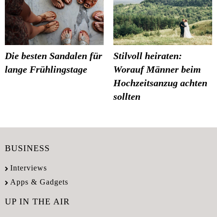
Die besten Sandalen für
Stilvoll heiraten:
lange Frühlingstage
Worauf Männer beim
Hochzeitsanzug achten
sollten
BUSINESS
Interviews
Apps & Gadgets
UP IN THE AIR