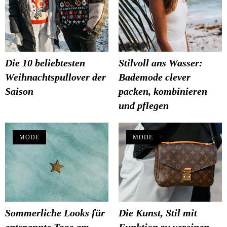
Die 10 beliebtesten
Stilvoll ans Wasser:
Weihnachtspullover der
Bademode clever
Saison
packen, kombinieren
und pflegen
MODE
MODE
Sommerliche Looks für
Die Kunst, Stil mit
entspannte Tage am
Funktion zu vereinen