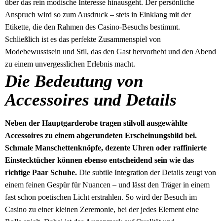
über das rein modische Interesse hinausgeht. Der persönliche
Anspruch wird so zum Ausdruck – stets in Einklang mit der
Etikette, die den Rahmen des Casino-Besuchs bestimmt.
Schließlich ist es das perfekte Zusammenspiel von
Modebewusstsein und Stil, das den Gast hervorhebt und den Abend
zu einem unvergesslichen Erlebnis macht.
Die Bedeutung von
Accessoires und Details
Neben der Hauptgarderobe tragen stilvoll ausgewählte
Accessoires zu einem abgerundeten Erscheinungsbild bei.
Schmale Manschettenknöpfe, dezente Uhren oder raffinierte
Einstecktücher können ebenso entscheidend sein wie das
richtige Paar Schuhe.
Die subtile Integration der Details zeugt von
einem feinen Gespür für Nuancen – und lässt den Träger in einem
fast schon poetischen Licht erstrahlen. So wird der Besuch im
Casino zu einer kleinen Zeremonie, bei der jedes Element eine