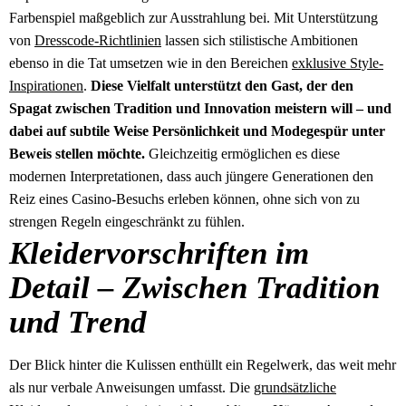
Farbenspiel maßgeblich zur Ausstrahlung bei. Mit Unterstützung
von
Dresscode-Richtlinien
lassen sich stilistische Ambitionen
ebenso in die Tat umsetzen wie in den Bereichen
exklusive Style-
Inspirationen
.
Diese Vielfalt unterstützt den Gast, der den
Spagat zwischen Tradition und Innovation meistern will – und
dabei auf subtile Weise Persönlichkeit und Modegespür unter
Beweis stellen möchte.
Gleichzeitig ermöglichen es diese
modernen Interpretationen, dass auch jüngere Generationen den
Reiz eines Casino-Besuchs erleben können, ohne sich von zu
strengen Regeln eingeschränkt zu fühlen.
Kleidervorschriften im
Detail – Zwischen Tradition
und Trend
Der Blick hinter die Kulissen enthüllt ein Regelwerk, das weit mehr
als nur verbale Anweisungen umfasst. Die
grundsätzliche