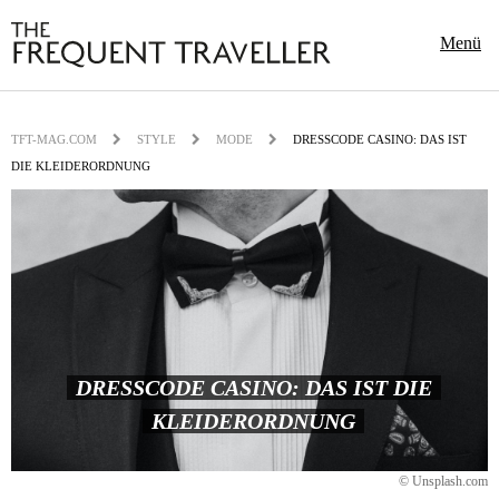
Menü
TFT-MAG.COM
STYLE
MODE
DRESSCODE CASINO: DAS IST
DIE KLEIDERORDNUNG
DRESSCODE CASINO: DAS IST DIE
KLEIDERORDNUNG
© Unsplash.com