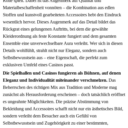
Rolle spielt. Dabei ist das Augenmerk auf Qualität und
Materialbeschaffenheit vonnöten – die Kombination aus edlen
Stoffen und kunstvoll gearbeiteten Accessoires hebt den Eindruck
wesentlich hervor. Dieses Augenmerk auf das Detail bildet das
Rückgrat eines gelungenen Auftritts, bei dem die gewählte
Kleiderordnung als feste Konstante fungiert und dem gesamten
Ensemble eine unverwechselbare Aura verleiht. Wer sich in diesen
Details wohlfühlt, strahlt nicht nur Eleganz, sondern auch
Selbstbewusstsein aus – eine Eigenschaft, die perfekt zum
exklusiven Umfeld eines Casinos passt.
Die Spielhallen und Casinos fungieren als Bühnen, auf denen
Eleganz und Individualität miteinander verschmelzen.
Das
Beherrschen des richtigen Mix aus Tradition und Moderne mag
zunächst als Herausforderung erscheinen – doch tatsächlich eröffnet
es ungeahnte Möglichkeiten. Die präzise Abstimmung von
Bekleidung und Accessoires schafft nicht nur ein ästhetisches Bild,
sondern verleiht dem Besucher auch ein Gefühl von
Selbstbewusstsein und Zugehörigkeit zu einer bestimmten,