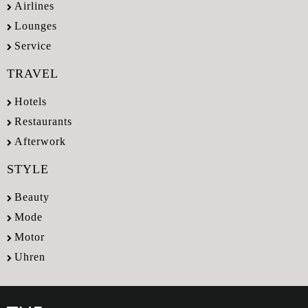
Airlines
Lounges
Service
TRAVEL
Hotels
Restaurants
Afterwork
STYLE
Beauty
Mode
Motor
Uhren