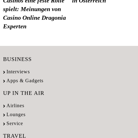
Casinos eine feste Rolle
in Österreich
spielt: Meinungen von
Casino Online Dragonia
Experten
BUSINESS
Interviews
Apps & Gadgets
UP IN THE AIR
Airlines
Lounges
Service
TRAVEL