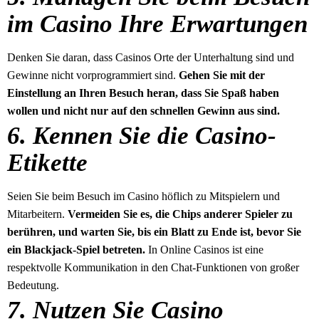
im Casino Ihre Erwartungen
Denken Sie daran, dass Casinos Orte der Unterhaltung sind und
Gewinne nicht vorprogrammiert sind.
Gehen Sie mit der
Einstellung an Ihren Besuch heran, dass Sie Spaß haben
wollen und nicht nur auf den schnellen Gewinn aus sind.
6. Kennen Sie die Casino-
Etikette
Seien Sie beim Besuch im Casino höflich zu Mitspielern und
Mitarbeitern.
Vermeiden Sie es, die Chips anderer Spieler zu
berühren, und warten Sie, bis ein Blatt zu Ende ist, bevor Sie
ein Blackjack-Spiel betreten.
In Online Casinos ist eine
respektvolle Kommunikation in den Chat-Funktionen von großer
Bedeutung.
7. Nutzen Sie Casino