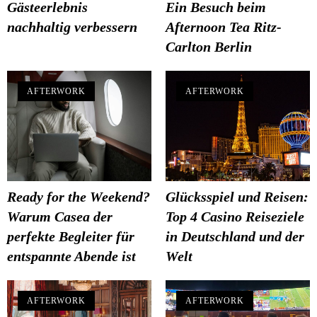
Gästeerlebnis
Ein Besuch beim
nachhaltig verbessern
Afternoon Tea Ritz-
Carlton Berlin
AFTERWORK
AFTERWORK
Ready for the Weekend?
Glücksspiel und Reisen:
Warum Casea der
Top 4 Casino Reiseziele
perfekte Begleiter für
in Deutschland und der
entspannte Abende ist
Welt
AFTERWORK
AFTERWORK