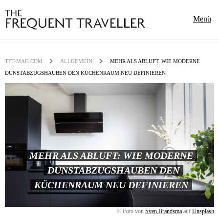
Menü
TFT-MAG.COM
ALLGEMEIN
MEHR ALS ABLUFT: WIE MODERNE
DUNSTABZUGSHAUBEN DEN KÜCHENRAUM NEU DEFINIEREN
MEHR ALS ABLUFT: WIE MODERNE
DUNSTABZUGSHAUBEN DEN
KÜCHENRAUM NEU DEFINIEREN
© Foto von
Sven Brandsma
auf
Unsplash