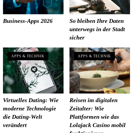
Business-Apps 2026
So bleiben Ihre Daten
unterwegs in der Stadt
sicher
APPS & TECHNIK
APPS & TECHNIK
Virtuelles Dating: Wie
Reisen im digitalen
moderne Technologie
Zeitalter: Wie
die Dating-Welt
Plattformen wie das
verändert
Lolajack Casino mobil