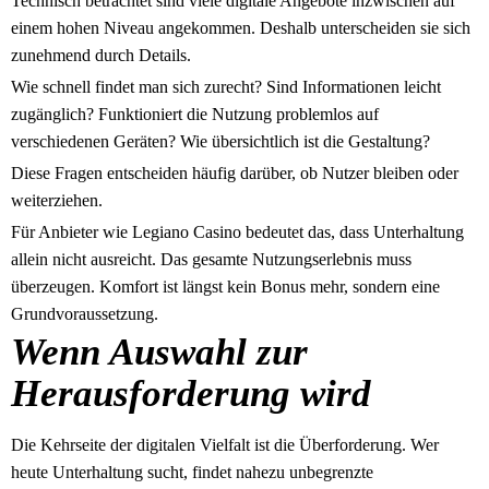
Technisch betrachtet sind viele digitale Angebote inzwischen auf
einem hohen Niveau angekommen. Deshalb unterscheiden sie sich
zunehmend durch Details.
Wie schnell findet man sich zurecht? Sind Informationen leicht
zugänglich? Funktioniert die Nutzung problemlos auf
verschiedenen Geräten? Wie übersichtlich ist die Gestaltung?
Diese Fragen entscheiden häufig darüber, ob Nutzer bleiben oder
weiterziehen.
Für Anbieter wie Legiano Casino bedeutet das, dass Unterhaltung
allein nicht ausreicht. Das gesamte Nutzungserlebnis muss
überzeugen. Komfort ist längst kein Bonus mehr, sondern eine
Grundvoraussetzung.
Wenn Auswahl zur
Herausforderung wird
Die Kehrseite der digitalen Vielfalt ist die Überforderung. Wer
heute Unterhaltung sucht, findet nahezu unbegrenzte