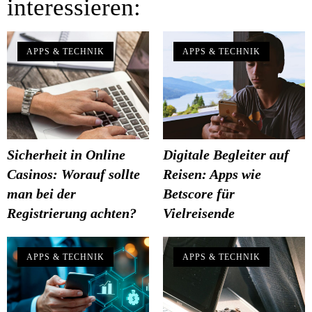
interessieren:
APPS & TECHNIK
APPS & TECHNIK
Sicherheit in Online
Digitale Begleiter auf
Casinos: Worauf sollte
Reisen: Apps wie
man bei der
Betscore für
Registrierung achten?
Vielreisende
APPS & TECHNIK
APPS & TECHNIK