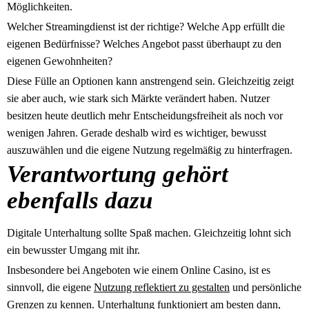
Möglichkeiten.
Welcher Streamingdienst ist der richtige? Welche App erfüllt die
eigenen Bedürfnisse? Welches Angebot passt überhaupt zu den
eigenen Gewohnheiten?
Diese Fülle an Optionen kann anstrengend sein. Gleichzeitig zeigt
sie aber auch, wie stark sich Märkte verändert haben. Nutzer
besitzen heute deutlich mehr Entscheidungsfreiheit als noch vor
wenigen Jahren. Gerade deshalb wird es wichtiger, bewusst
auszuwählen und die eigene Nutzung regelmäßig zu hinterfragen.
Verantwortung gehört
ebenfalls dazu
Digitale Unterhaltung sollte Spaß machen. Gleichzeitig lohnt sich
ein bewusster Umgang mit ihr.
Insbesondere bei Angeboten wie einem Online Casino, ist es
sinnvoll, die eigene
Nutzung reflektiert zu gestalten
und persönliche
Grenzen zu kennen. Unterhaltung funktioniert am besten dann,