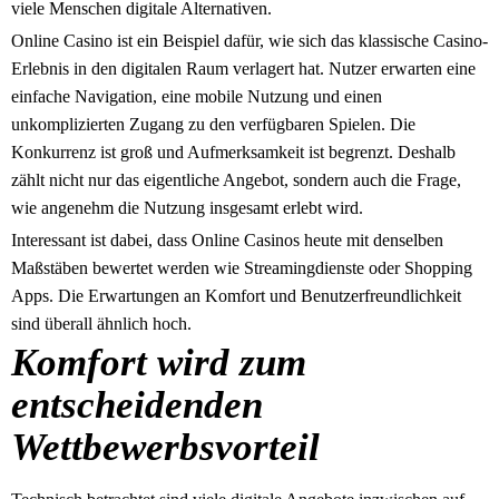
viele Menschen digitale Alternativen.
Online Casino ist ein Beispiel dafür, wie sich das klassische Casino-
Erlebnis in den digitalen Raum verlagert hat. Nutzer erwarten eine
einfache Navigation, eine mobile Nutzung und einen
unkomplizierten Zugang zu den verfügbaren Spielen. Die
Konkurrenz ist groß und Aufmerksamkeit ist begrenzt. Deshalb
zählt nicht nur das eigentliche Angebot, sondern auch die Frage,
wie angenehm die Nutzung insgesamt erlebt wird.
Interessant ist dabei, dass Online Casinos heute mit denselben
Maßstäben bewertet werden wie Streamingdienste oder Shopping
Apps. Die Erwartungen an Komfort und Benutzerfreundlichkeit
sind überall ähnlich hoch.
Komfort wird zum
entscheidenden
Wettbewerbsvorteil