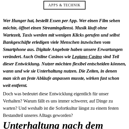
APPS & TECHNIK
Wer Hunger hat, bestellt Essen per App. Wer einen Film sehen
möchte, öffnet einen Streamingdienst. Musik läuft ohne
Wartezeit, Taxis werden mit wenigen Klicks gerufen und selbst
Bankgeschäfte erledigen viele Menschen inzwischen vom
Smartphone aus. Digitale Angebote haben unsere Erwartungen
verändert. Auch Online Casinos wie
Legiano Casino
sind Teil
dieser Entwicklung. Nutzer möchten flexibel entscheiden können,
wann und wie sie Unterhaltung nutzen. Die Zeiten, in denen
man sich an feste Abläufe anpassen musste, wirken fast schon
weit entfernt.
Doch was bedeutet diese Entwicklung eigentlich für unser
Verhalten? Warum fällt es uns immer schwerer, auf Dinge zu
warten? Und weshalb ist die Sofortkultur längst zu einem festen
Bestandteil unseres Alltags geworden?
Unterhaltung nach dem