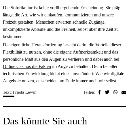
Die Sofortkultur ist keine vorübergehende Erscheinung. Sie prägt
längst die Art, wie wir einkaufen, kommunizieren und unsere
Freizeit gestalten. Menschen erwarten schnelle Zugänge,
unkomplizierte Abläufe und die Freiheit, selbst über ihre Zeit zu
bestimmen.
Die eigentliche Herausforderung besteht darin, die Vorteile dieser
Flexibilität zu nutzen, ohne die eigene Aufmerksamkeit und das
persönliche Maß aus den Augen zu verlieren und dabei auch bei
Online Casinos die Fakten
im Auge zu behalten. Denn bei aller
technischen Entwicklung bleibt eines unverändert: Wie wir digitale
Angebote nutzen, entscheiden am Ende immer noch wir selbst.
Text: Frieda Lewin
Teilen:
Das könnte Sie auch